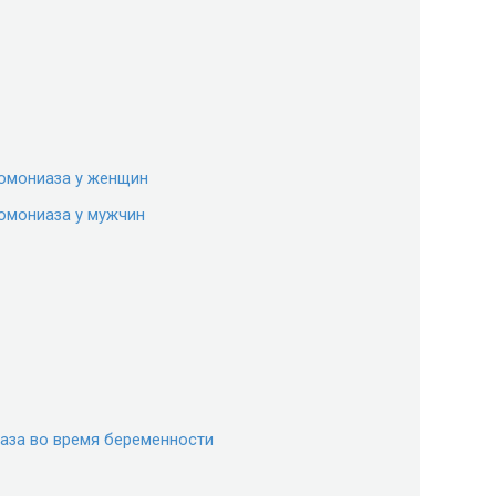
омониаза у женщин
омониаза у мужчин
аза во время беременности