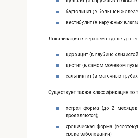
вульвит (в наружных половых
бартолинит (в большой железе
вестибулит (в наружных влага
Локализация в верхнем отделе уроген
цервицит (в глубине слизисто
цистит (в самом мочевом пузы
сальпингит (в маточных трубах)
Существует также классификация по 
острая форма (до 2 месяцев
проявляются);
хроническая форма (вялотеку
сроке заболевания);