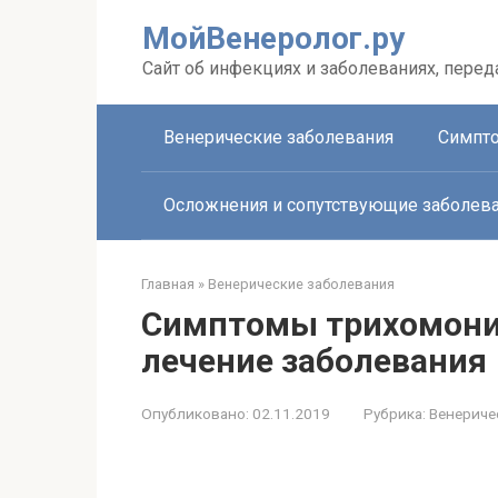
Перейти
МойВенеролог.ру
к
контенту
Cайт об инфекциях и заболеваниях, пере
Венерические заболевания
Симпто
Осложнения и сопутствующие заболев
Главная
»
Венерические заболевания
Симптомы трихомони
лечение заболевания
Опубликовано:
02.11.2019
Рубрика:
Венериче