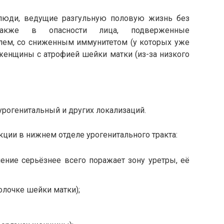
 люди, ведущие разгульную половую жизнь без
 Также в опасности лица, подверженные
лем, со сниженным иммунитетом (у которых уже
, женщины с атрофией шейки матки (из-за низкого
урогенитальный и других локализаций.
кции в нижнем отделе урогенитального тракта:
ление серьёзнее всего поражает зону уретры, её
олочке шейки матки);