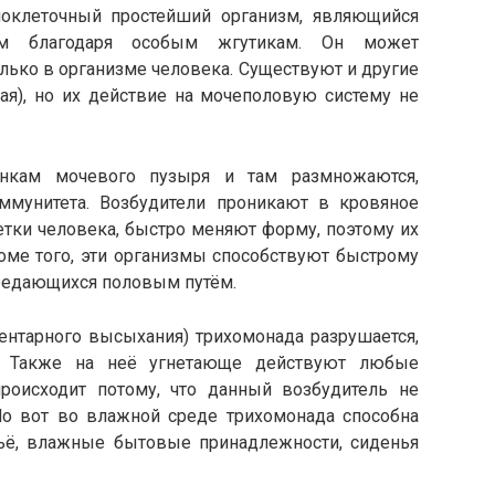
ноклеточный простейший организм, являющийся
м благодаря особым жгутикам. Он может
лько в организме человека. Существуют и другие
ая), но их действие на мочеполовую систему не
енкам мочевого пузыря и там размножаются,
мунитета. Возбудители проникают в кровяное
етки человека, быстро меняют форму, поэтому их
роме того, эти организмы способствуют быстрому
редающихся половым путём.
ентарного высыхания) трихомонада разрушается,
. Также на неё угнетающе действуют любые
происходит потому, что данный возбудитель не
Но вот во влажной среде трихомонада способна
льё, влажные бытовые принадлежности, сиденья