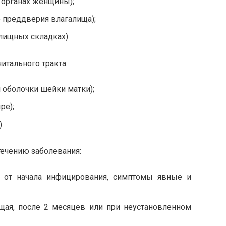
 органах женщины);
 преддверия влагалища);
лищных складках).
итального тракта:
й оболочки шейки матки);
ре);
.
течению заболевания:
 от начала инфицирования, симптомы явные и
щая, после 2 месяцев или при неустановленном