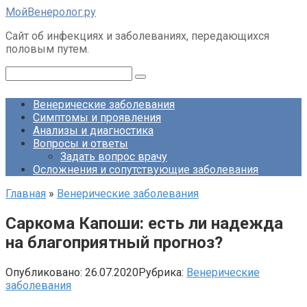
Перейти
МойВенеролог.ру
к
Cайт об инфекциях и заболеваниях, передающихся
контенту
половым путем.
Поиск:
Венерические заболевания
Симптомы и проявления
Анализы и диагностика
Вопросы и ответы
Задать вопрос врачу
Осложнения и сопутствующие заболевания
Главная
»
Венерические заболевания
Саркома Капоши: есть ли надежда
на благоприятный прогноз?
Опубликовано:
26.07.2020
Рубрика:
Венерические
заболевания