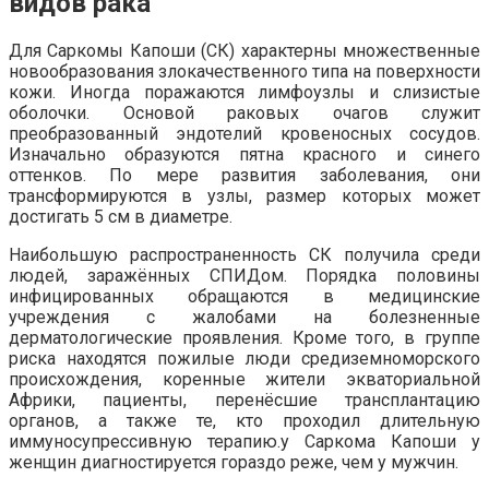
видов рака
Для Саркомы Капоши (СК) характерны множественные
новообразования злокачественного типа на поверхности
кожи. Иногда поражаются лимфоузлы и слизистые
оболочки. Основой раковых очагов служит
преобразованный эндотелий кровеносных сосудов.
Изначально образуются пятна красного и синего
оттенков. По мере развития заболевания, они
трансформируются в узлы, размер которых может
достигать 5 см в диаметре.
Наибольшую распространенность СК получила среди
людей, заражённых СПИДом. Порядка половины
инфицированных обращаются в медицинские
учреждения с жалобами на болезненные
дерматологические проявления. Кроме того, в группе
риска находятся пожилые люди средиземноморского
происхождения, коренные жители экваториальной
Африки, пациенты, перенёсшие трансплантацию
органов, а также те, кто проходил длительную
иммуносупрессивную терапию.у Саркома Капоши у
женщин диагностируется гораздо реже, чем у мужчин.