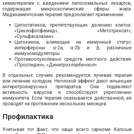
химиотерапии с введением липосомальных лекартсв,
содержащих микроскопические сферы жира.
Медикаментозная терапия предполагает применение:
Цитостатиков, препятствующих делению клеток:
«Циклофосфамид», «Метотрексат»,
«Сульфасалазин».
Цитокинов, влияющих на иммунный статус:
интерфероны: α-2a, α-2b и β, различные
иммуномодуляторы.
Противоопухолевых средств местного действия:
«Проспидин», «Динитрохлорбензол».
В отдельных случаях рекомендуется лучевая терапия
или лечение холодом. Неплохой эффект дают инъекции
антиретровирусных препаратов. Они подавляют
активность вирусов и способствуют укреплению
иммунитета. Если терапия оказывается действенной, её
проводят на протяжении нескольких месяцев.
Профилактика
Учитывая тот факт, что чаще всего саркоме Капоши