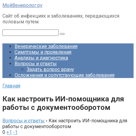
Перейти
МойВенеролог.ру
к
Cайт об инфекциях и заболеваниях, передающихся
контенту
половым путем.
Поиск:
Венерические заболевания
Симптомы и проявления
Анализы и диагностика
Вопросы и ответы
Задать вопрос врачу
Осложнения и сопутствующие заболевания
Главная
Как настроить ИИ-помощника для
работы с документооборотом
Вопросы и ответы
›
Как настроить ИИ-помощника для
работы с документооборотом
0
+1
-1