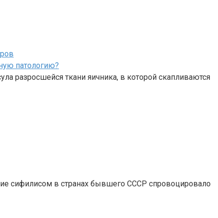
тров
нную патологию?
сула разросшейся ткани яичника, в которой скапливаются
ение сифилисом в странах бывшего СССР спровоцировало