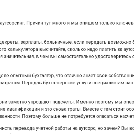
 аутсорсинг. Причин тут много и мы опишем только ключев
 декреты, зарплаты, больничные, если передать возможно 
о калькулятора высчитайте, сколько надо платить за аутсо
я значительная, в чем вы самостоятельно удостоверитесь с
ле опытный бухгалтер, что отлично знает свои собственны
к затратам. Передав бухгалтерские услуги специалистам н
 они заметно упрощают подсчеты. Именно поэтому мы опе
е квалификации и это снова траты. Вместе с тем стоит ос
занности. Поэтому больше не потребуется опасаться насче
тв перевода учетной работы на аутсорс, но зачем? Вы во