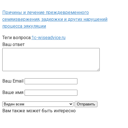
Причины и лечение преждевременного
семяизвержения, задержки и других нарушений
процесса эякуляции
Теги вопроса:
1c-wiseadvice.ru
Ваш ответ
Ваш Email
Ваше имя
Вам также может быть интересно