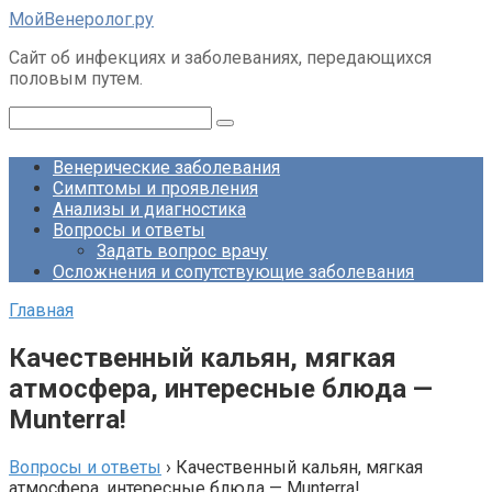
Перейти
МойВенеролог.ру
к
Cайт об инфекциях и заболеваниях, передающихся
контенту
половым путем.
Поиск:
Венерические заболевания
Симптомы и проявления
Анализы и диагностика
Вопросы и ответы
Задать вопрос врачу
Осложнения и сопутствующие заболевания
Главная
Качественный кальян, мягкая
атмосфера, интересные блюда —
Munterra!
Вопросы и ответы
›
Качественный кальян, мягкая
атмосфера, интересные блюда — Munterra!