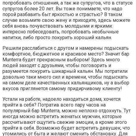
попробовать отношения, а так же супругов, что в статусе
супругов более 20 лет. Вы тоже понимаете, что надо
порой разбавить быт яркостью и страстью? В таком
случае возьмите свою жену и приходите, здесь можете
себя вновь почувствовать молодыми и яркими:
интересно побеседовать, попробовать необычные
напитки, либо просто покурить хороший кальян.
Решили расслабиться с другом и намерены подыскать
комфортное, бюджетное и красивое место? Значит бар
Munterra будет прекрасным выбором! Здесь много
людей заходят с друзьями, чтобы поговорить и
разумеется покурить шикарный кальян. Мы потратили
довольно таки много сил и времени, чтобы подыскать
на самом деле качественных кальянщиков, ну а выбор
вкусов приглянется самому придирчивому клиенту!
Устали на работе, надоело находиться дома, хочется
прийти в себя? Потратив всего пару часов на
популярный бар Munterra, можно неплохо отдохнуть. Тут
иногда можно встретить женатых мужчин, которые
рассчитывают ощутить свежие эмоции, а кроме этого
прийти в себя. Возможно будет встретить девушек, что
утомились от быта и желают сменить обстановку. Для