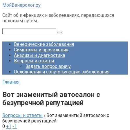
Перейти
МойВенеролог.ру
к
Cайт об инфекциях и заболеваниях, передающихся
контенту
половым путем.
Поиск:
Венерические заболевания
Симптомы и проявления
Анализы и диагностика
Вопросы и ответы
Задать вопрос врачу
Осложнения и сопутствующие заболевания
Главная
Вот знаменитый автосалон с
безупречной репутацией
Вопросы и ответы
›
Вот знаменитый автосалон с
безупречной репутацией
0
+1
-1