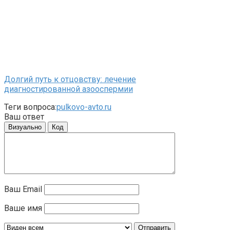
Долгий путь к отцовству: лечение
диагностированной азооспермии
Теги вопроса:
pulkovo-avto.ru
Ваш ответ
Визуально
Код
Ваш Email
Ваше имя