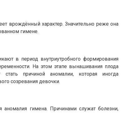
еет врождённый характер. Значительно реже она
ованном гимене.
икают в период внутриутробного формирования
беременности. На этом этапе вынашивания плода
 стать причиной аномалии, которая иногда
вого созревания девочки.
я аномалия гимена. Причинами служат болезни,