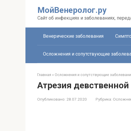
Перейти
МойВенеролог.ру
к
контенту
Cайт об инфекциях и заболеваниях, пере
Венерические заболевания
Симпто
Осложнения и сопутствующие заболев
Главная
»
Осложнения и сопутствующие заболевани
Атрезия девственной
Опубликовано:
28.07.2020
Рубрика:
Осложнен