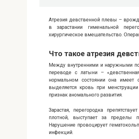
Атрезия девственной плевы – врожд
в зарастании гименальной перег
хирургическое вмешательство. Операц
Что такое атрезия девс
Между внутренними и наружными пол
переводе с латыни – «девственна
нормальном состоянии она имеет о
выделяется кровь при менструации
признак аномального развития.
Зарастая, перегородка препятствуе
плотной, выступает за пределы п
Нарушение провоцирует гематокольп
инфекций.