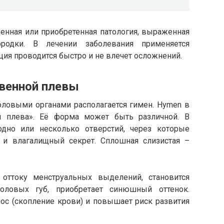
енная или приобретенная патология, выраженная
ородки. В лечении заболевания применяется
ия проводится быстро и не влечет осложнений.
твенной плевы
овыми органами располагается гимен. Hymen в
я плева». Её форма может быть различной. В
дно или несколько отверстий, через которые
 и влагалищный секрет. Сплошная слизистая –
т оттоку менструальных выделений, становится
оловых губ, приобретает синюшный оттенок.
ос (скопление крови) и повышает риск развития